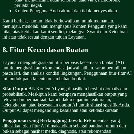
perilaku ilegal.
Konten Pengguna Anda akurat dan tidak menyesatkan.
Kami berhak, namun tidak berkewajiban, untuk memantau,
meninjau, menolak, atau menghapus Konten Pengguna yang kami
nilai, atas kebijakan kami sendiri, melanggar Syarat dan Ketentuan
ini atau tidak sesuai dengan tujuan Layanan.
8. Fitur Kecerdasan Buatan
Layanan mengintegrasikan fitur berbasis kecerdasan buatan (AI)
untuk menghasilkan rekomendasi jadwal latihan, saran pemulihan
pasca lari, dan analisis kondisi lingkungan. Penggunaan fitur-fitur AI
ini tunduk pada ketentuan tambahan berikut:
Sifat Output AI.
Konten AI yang dihasilkan bersifat otomatis dan
probabilistik. Meskipun kami berupaya menghasilkan output yang
relevan dan bermanfaat, kami tidak menjamin keakuratan,
kelengkapan, atau kesesuaian output AI untuk situasi spesifik Anda.
Output AI dapat mengandung kesalahan atau ketidakakuratan.
Penggunaan yang Bertanggung Jawab.
Rekomendasi yang
dihasilkan oleh fitur AI dimaksudkan sebagai panduan umum dan
bukan sebagai nasihat medis, diagnosis, atau rekomendasi