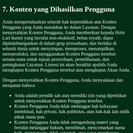
7. Konten yang Dihasilkan Pengguna
Anda mempertahankan seluruh hak kepemilikan atas Konten
Pengguna yang Anda masukkan ke dalam Layanan. Dengan
menyerahkan Konten Pengguna, Anda memberikan kepada Hobi
Lari lisensi yang bersifat non-eksklusif, bebas royalti, dapat
dipindahtangankan di dalam grup perusahaan, dan berlaku di
seluruh dunia untuk menyimpan, memproses, menampilkan,
mereproduksi, dan menggunakan Konten Pengguna tersebut
semata-mata untuk tujuan penyediaan, pemeliharaan, dan
peningkatan Layanan. Lisensi ini akan berakhir apabila Anda
menghapus Konten Pengguna tersebut atau menghapus Akun Anda.
Dengan menyerahkan Konten Pengguna, Anda menyatakan dan
menjamin bahwa:
Anda adalah pemilik sah atau memiliki izin yang diperlukan
untuk menyerahkan Konten Pengguna tersebut.
Konten Pengguna Anda tidak melanggar hak kekayaan
intelektual, hak privasi, hak publisitas, atau hak-hak lain milik
pihak mana pun.
Konten Pengguna Anda tidak mengandung materi yang
bersifat melanggar hukum, memfitnah, mencemarkan nama
baik, mengancam, tidak senonoh, atau yang mendorong