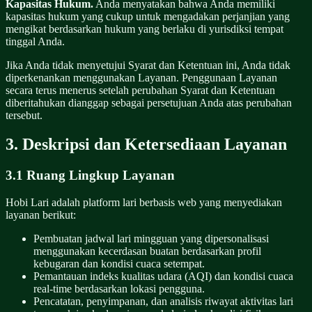
Kapasitas Hukum.
Anda menyatakan bahwa Anda memiliki
kapasitas hukum yang cukup untuk mengadakan perjanjian yang
mengikat berdasarkan hukum yang berlaku di yurisdiksi tempat
tinggal Anda.
Jika Anda tidak menyetujui Syarat dan Ketentuan ini, Anda tidak
diperkenankan menggunakan Layanan. Penggunaan Layanan
secara terus menerus setelah perubahan Syarat dan Ketentuan
diberitahukan dianggap sebagai persetujuan Anda atas perubahan
tersebut.
3. Deskripsi dan Ketersediaan Layanan
3.1 Ruang Lingkup Layanan
Hobi Lari adalah platform lari berbasis web yang menyediakan
layanan berikut:
Pembuatan jadwal lari mingguan yang dipersonalisasi
menggunakan kecerdasan buatan berdasarkan profil
kebugaran dan kondisi cuaca setempat.
Pemantauan indeks kualitas udara (AQI) dan kondisi cuaca
real-time berdasarkan lokasi pengguna.
Pencatatan, penyimpanan, dan analisis riwayat aktivitas lari