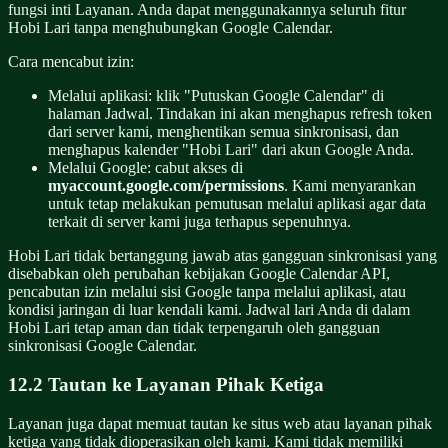
fungsi inti Layanan. Anda dapat menggunakannya seluruh fitur
Hobi Lari tanpa menghubungkan Google Calendar.
Cara mencabut izin:
Melalui aplikasi: klik "Putuskan Google Calendar" di
halaman Jadwal. Tindakan ini akan menghapus refresh token
dari server kami, menghentikan semua sinkronisasi, dan
menghapus kalender "Hobi Lari" dari akun Google Anda.
Melalui Google: cabut akses di
myaccount.google.com/permissions
. Kami menyarankan
untuk tetap melakukan pemutusan melalui aplikasi agar data
terkait di server kami juga terhapus sepenuhnya.
Hobi Lari tidak bertanggung jawab atas gangguan sinkronisasi yang
disebabkan oleh perubahan kebijakan Google Calendar API,
pencabutan izin melalui sisi Google tanpa melalui aplikasi, atau
kondisi jaringan di luar kendali kami. Jadwal lari Anda di dalam
Hobi Lari tetap aman dan tidak terpengaruh oleh gangguan
sinkronisasi Google Calendar.
12.2 Tautan ke Layanan Pihak Ketiga
Layanan juga dapat memuat tautan ke situs web atau layanan pihak
ketiga yang tidak dioperasikan oleh kami. Kami tidak memiliki