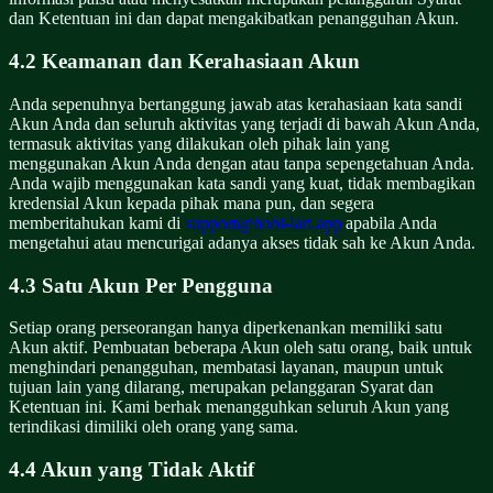
dan Ketentuan ini dan dapat mengakibatkan penangguhan Akun.
4.2 Keamanan dan Kerahasiaan Akun
Anda sepenuhnya bertanggung jawab atas kerahasiaan kata sandi
Akun Anda dan seluruh aktivitas yang terjadi di bawah Akun Anda,
termasuk aktivitas yang dilakukan oleh pihak lain yang
menggunakan Akun Anda dengan atau tanpa sepengetahuan Anda.
Anda wajib menggunakan kata sandi yang kuat, tidak membagikan
kredensial Akun kepada pihak mana pun, dan segera
memberitahukan kami di
support@hobi-lari.app
apabila Anda
mengetahui atau mencurigai adanya akses tidak sah ke Akun Anda.
4.3 Satu Akun Per Pengguna
Setiap orang perseorangan hanya diperkenankan memiliki satu
Akun aktif. Pembuatan beberapa Akun oleh satu orang, baik untuk
menghindari penangguhan, membatasi layanan, maupun untuk
tujuan lain yang dilarang, merupakan pelanggaran Syarat dan
Ketentuan ini. Kami berhak menangguhkan seluruh Akun yang
terindikasi dimiliki oleh orang yang sama.
4.4 Akun yang Tidak Aktif