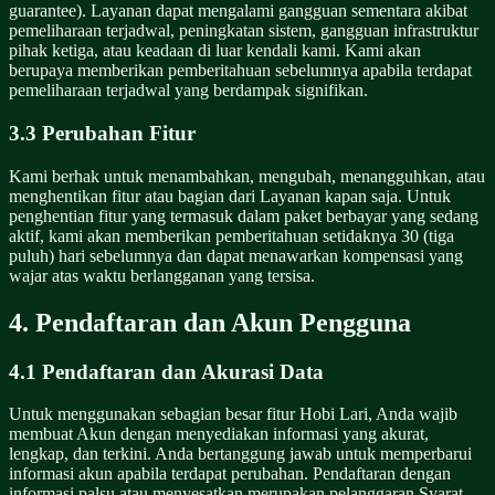
guarantee). Layanan dapat mengalami gangguan sementara akibat
pemeliharaan terjadwal, peningkatan sistem, gangguan infrastruktur
pihak ketiga, atau keadaan di luar kendali kami. Kami akan
berupaya memberikan pemberitahuan sebelumnya apabila terdapat
pemeliharaan terjadwal yang berdampak signifikan.
3.3 Perubahan Fitur
Kami berhak untuk menambahkan, mengubah, menangguhkan, atau
menghentikan fitur atau bagian dari Layanan kapan saja. Untuk
penghentian fitur yang termasuk dalam paket berbayar yang sedang
aktif, kami akan memberikan pemberitahuan setidaknya 30 (tiga
puluh) hari sebelumnya dan dapat menawarkan kompensasi yang
wajar atas waktu berlangganan yang tersisa.
4. Pendaftaran dan Akun Pengguna
4.1 Pendaftaran dan Akurasi Data
Untuk menggunakan sebagian besar fitur Hobi Lari, Anda wajib
membuat Akun dengan menyediakan informasi yang akurat,
lengkap, dan terkini. Anda bertanggung jawab untuk memperbarui
informasi akun apabila terdapat perubahan. Pendaftaran dengan
informasi palsu atau menyesatkan merupakan pelanggaran Syarat