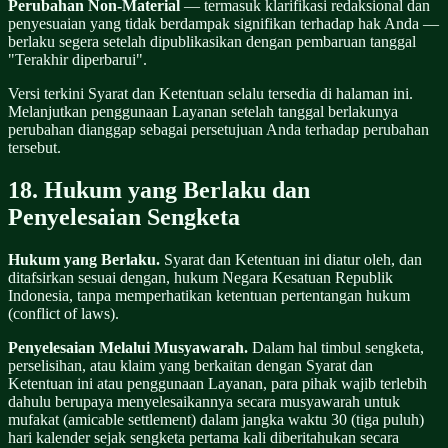
Perubahan Non-Material
— termasuk klarifikasi redaksional dan
penyesuaian yang tidak berdampak signifikan terhadap hak Anda —
berlaku segera setelah dipublikasikan dengan pembaruan tanggal
"Terakhir diperbarui".
Versi terkini Syarat dan Ketentuan selalu tersedia di halaman ini.
Melanjutkan penggunaan Layanan setelah tanggal berlakunya
perubahan dianggap sebagai persetujuan Anda terhadap perubahan
tersebut.
18. Hukum yang Berlaku dan
Penyelesaian Sengketa
Hukum yang Berlaku.
Syarat dan Ketentuan ini diatur oleh, dan
ditafsirkan sesuai dengan, hukum Negara Kesatuan Republik
Indonesia, tanpa memperhatikan ketentuan pertentangan hukum
(conflict of laws).
Penyelesaian Melalui Musyawarah.
Dalam hal timbul sengketa,
perselisihan, atau klaim yang berkaitan dengan Syarat dan
Ketentuan ini atau penggunaan Layanan, para pihak wajib terlebih
dahulu berupaya menyelesaikannya secara musyawarah untuk
mufakat (amicable settlement) dalam jangka waktu 30 (tiga puluh)
hari kalender sejak sengketa pertama kali diberitahukan secara