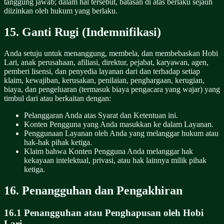
tanggung jawab; dalam hal tersebut, batasan di atas berlaku sejauh
diizinkan oleh hukum yang berlaku.
15. Ganti Rugi (Indemnifikasi)
Anda setuju untuk menanggung, membela, dan membebaskan Hobi
Lari, anak perusahaan, afiliasi, direktur, pejabat, karyawan, agen,
pemberi lisensi, dan penyedia layanan dari dan terhadap setiap
klaim, kewajiban, kerusakan, penilaian, penghargaan, kerugian,
biaya, dan pengeluaran (termasuk biaya pengacara yang wajar) yang
timbul dari atau berkaitan dengan:
Pelanggaran Anda atas Syarat dan Ketentuan ini.
Konten Pengguna yang Anda masukkan ke dalam Layanan.
Penggunaan Layanan oleh Anda yang melanggar hukum atau
hak-hak pihak ketiga.
Klaim bahwa Konten Pengguna Anda melanggar hak
kekayaan intelektual, privasi, atau hak lainnya milik pihak
ketiga.
16. Penangguhan dan Pengakhiran
16.1 Penangguhan atau Penghapusan oleh Hobi
Lari