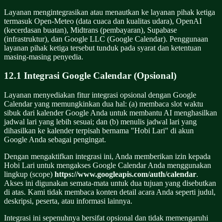
Layanan mengintegrasikan atau menautkan ke layanan pihak ketiga
termasuk Open-Meteo (data cuaca dan kualitas udara), OpenAI
(kecerdasan buatan), Midtrans (pembayaran), Supabase
(infrastruktur), dan Google LLC (Google Calendar). Penggunaan
layanan pihak ketiga tersebut tunduk pada syarat dan ketentuan
masing-masing penyedia.
12.1 Integrasi Google Calendar (Opsional)
Layanan menyediakan fitur integrasi opsional dengan Google
Calendar yang memungkinkan dua hal: (a) membaca slot waktu
sibuk dari kalender Google Anda untuk membantu AI menghasilkan
jadwal lari yang lebih sesuai; dan (b) menulis jadwal lari yang
dihasilkan ke kalender terpisah bernama "Hobi Lari" di akun
Google Anda sebagai pengingat.
Dengan mengaktifkan integrasi ini, Anda memberikan izin kepada
Hobi Lari untuk mengakses Google Calendar Anda menggunakan
lingkup (scope)
https://www.googleapis.com/auth/calendar
.
Akses ini digunakan semata-mata untuk dua tujuan yang disebutkan
di atas. Kami tidak membaca konten detail acara Anda seperti judul,
deskripsi, peserta, atau informasi lainnya.
Integrasi ini sepenuhnya bersifat opsional dan tidak memengaruhi