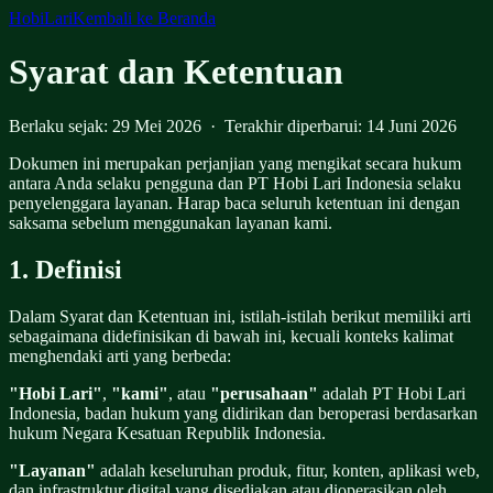
Hobi
Lari
Kembali ke Beranda
Syarat dan Ketentuan
Berlaku sejak:
29 Mei 2026
· Terakhir diperbarui:
14 Juni 2026
Dokumen ini merupakan perjanjian yang mengikat secara hukum
antara Anda selaku pengguna dan PT Hobi Lari Indonesia selaku
penyelenggara layanan. Harap baca seluruh ketentuan ini dengan
saksama sebelum menggunakan layanan kami.
1. Definisi
Dalam Syarat dan Ketentuan ini, istilah-istilah berikut memiliki arti
sebagaimana didefinisikan di bawah ini, kecuali konteks kalimat
menghendaki arti yang berbeda:
"Hobi Lari"
,
"kami"
, atau
"perusahaan"
adalah PT Hobi Lari
Indonesia, badan hukum yang didirikan dan beroperasi berdasarkan
hukum Negara Kesatuan Republik Indonesia.
"Layanan"
adalah keseluruhan produk, fitur, konten, aplikasi web,
dan infrastruktur digital yang disediakan atau dioperasikan oleh