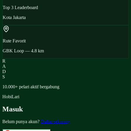
Top 3 Leaderboard
Kota Jakarta
Rute Favorit
GBK Loop — 4.8 km
R
A
D
S
10.000+
pelari aktif bergabung
Hobi
Lari
Masuk
Belum punya akun?
Daftar sekarang