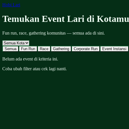
Hobi Lari
Temukan Event Lari di Kotam
Fun run, race, gathering komunitas — semua ada di sini.
Semua
Fun Run
Race
Gathering
Corporate Run
Event Instansi
Belum ada event di kriteria ini.
Coba ubah filter atau cek lagi nanti.